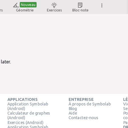
Nouveau
rs
Géométrie
Exercices
Bloc-note
later.
APPLICATIONS
ENTREPRISE
L
Application Symbolab
À propos de Symbolab
Vi
(Android)
Blog
Se
Calculateur de graphes
Aide
Po
(Android)
Contactez-nous
co
Exercices (Android)
Pa
Application Symbolab
DR