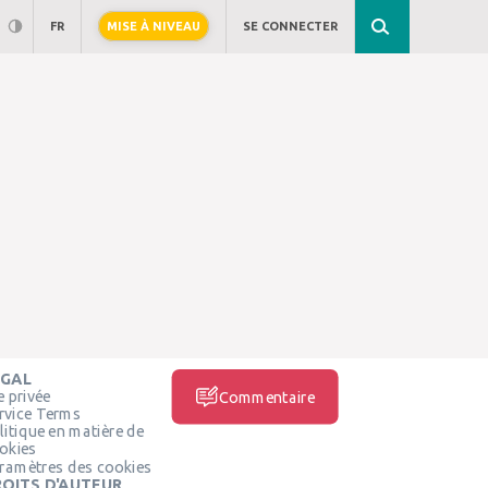
FR
MISE À NIVEAU
SE CONNECTER
ÉGAL
e privée
Commentaire
rvice Terms
litique en matière de
okies
ramètres des cookies
OITS D'AUTEUR,