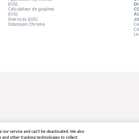
(iOS)
DI
Calculateur de graphes
C
(iOS)
A
Exercices (iOS)
J
Extension Chrome
Ce
Co
Le
 our service and can’t be deactivated. We also
 and other tracking technologies to collect