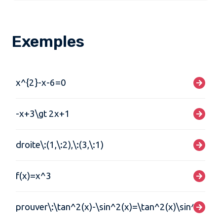
Exemples
x^{2}-x-6=0
-x+3\gt 2x+1
droite\:(1,\:2),\:(3,\:1)
f(x)=x^3
prouver\:\tan^2(x)-\sin^2(x)=\tan^2(x)\sin^2(x)