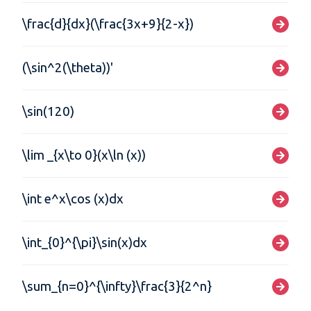
\frac{d}{dx}(\frac{3x+9}{2-x})
(\sin^2(\theta))'
\sin(120)
\lim _{x\to 0}(x\ln (x))
\int e^x\cos (x)dx
\int_{0}^{\pi}\sin(x)dx
\sum_{n=0}^{\infty}\frac{3}{2^n}