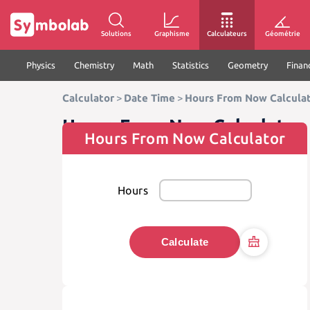
Solutions
Graphisme
Calculateurs
Géométrie
Physics
Chemistry
Math
Statistics
Geometry
Finan
Calculator
>
Date Time
>
Hours From Now Calcula
Hours From Now Calculator
Hours From Now Calculator
Hours
Calculate