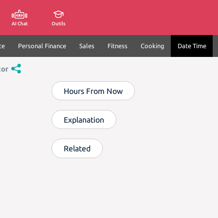
AI Chat
Outils
ce
Personal Finance
Sales
Fitness
Cooking
Date Time
tor
Hours From Now
Explanation
Related