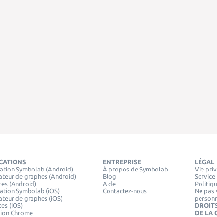
ICATIONS
ENTREPRISE
LÉGAL
ation Symbolab (Android)
À propos de Symbolab
Vie pri
ateur de graphes (Android)
Blog
Service
ces (Android)
Aide
Politiq
ation Symbolab (iOS)
Contactez-nous
Ne pas 
ateur de graphes (iOS)
personn
ces (iOS)
DROITS
sion Chrome
DE LA