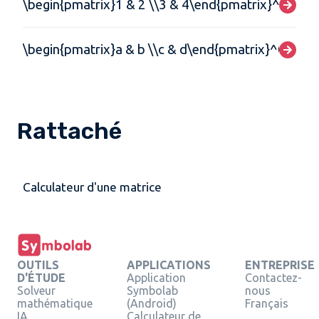
\begin{pmatrix}1 & 2 \\3 & 4\end{pmatrix}^3
\begin{pmatrix}a & b \\c & d\end{pmatrix}^0
Rattaché
Calculateur d'une matrice
OUTILS
APPLICATIONS
ENTREPRISE
D'ÉTUDE
Application
Contactez-
Solveur
Symbolab
nous
mathématique
(Android)
Français
IA
Calculateur de