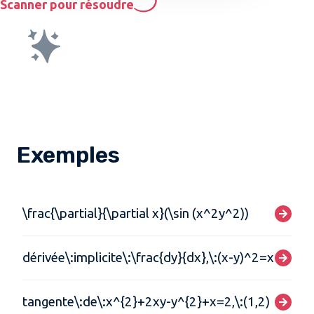
Scanner pour résoudre
Exemples
\frac{\partial}{\partial x}(\sin (x^2y^2))
dérivée\:implicite\:\frac{dy}{dx},\:(x-y)^2=x+y-1
tangente\:de\:x^{2}+2xy-y^{2}+x=2,\:(1,2)