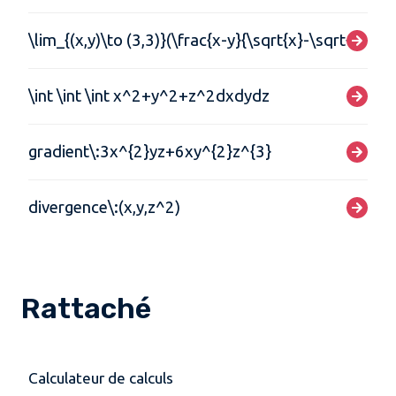
\lim_{(x,y)\to (3,3)}(\frac{x-y}{\sqrt{x}-\sqrt{y}})
\int \int \int x^2+y^2+z^2dxdydz
gradient\:3x^{2}yz+6xy^{2}z^{3}
divergence\:(x,y,z^2)
Rattaché
Calculateur de calculs