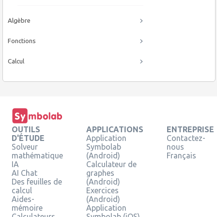
Algèbre
Fonctions
Calcul
OUTILS
APPLICATIONS
ENTREPRISE
D'ÉTUDE
Application
Contactez-
Solveur
Symbolab
nous
mathématique
(Android)
Français
IA
Calculateur de
AI Chat
graphes
Des feuilles de
(Android)
calcul
Exercices
Aides-
(Android)
mémoire
Application
Calculateurs
Symbolab (iOS)