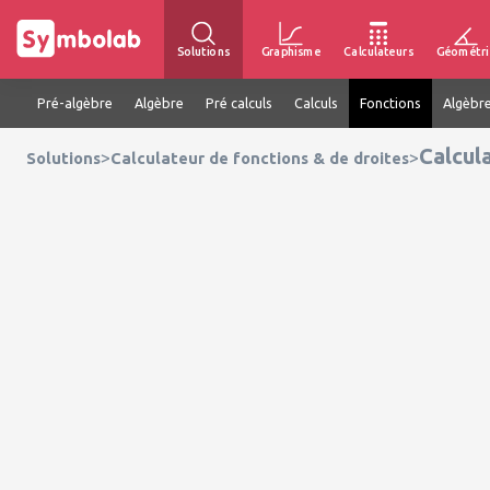
Solutions
Graphisme
Calculateurs
Géométri
Pré-algèbre
Algèbre
Pré calculs
Calculs
Fonctions
Algèbre
Calcul
>
>
Solutions
Calculateur de fonctions & de droites