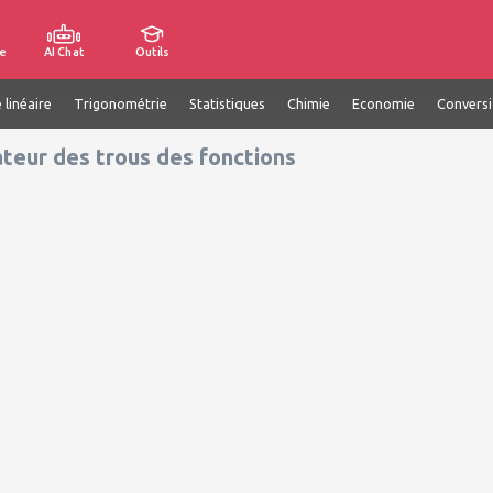
e
AI Chat
Outils
 linéaire
Trigonométrie
Statistiques
Chimie
Economie
Convers
ateur des trous des fonctions