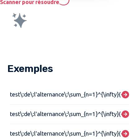
Scanner pour résoudre
Exemples
test\:de\:l'alternance\:\sum_{n=1}^{\infty}(-1)^{n
test\:de\:l'alternance\:\sum_{n=1}^{\infty}(-1)^{n
test\:de\:l'alternance\:\sum_{n=1}^{\infty}(-1)^{n