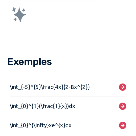
Exemples
\int_{-5}^{5}\frac{4x}{2-8x^{2}}
\int_{0}^{1}(\frac{1}{x})dx
\int_{0}^{\infty}xe^{x}dx