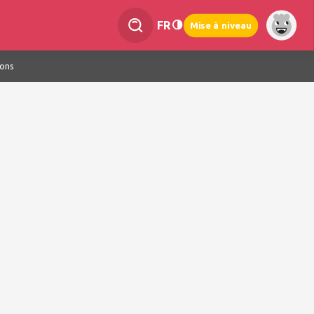
FR
Mise à niveau
ions