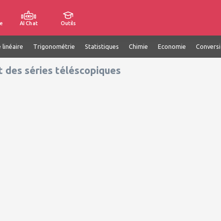
e
AI Chat
Outils
 linéaire
Trigonométrie
Statistiques
Chimie
Economie
Convers
t des séries téléscopiques