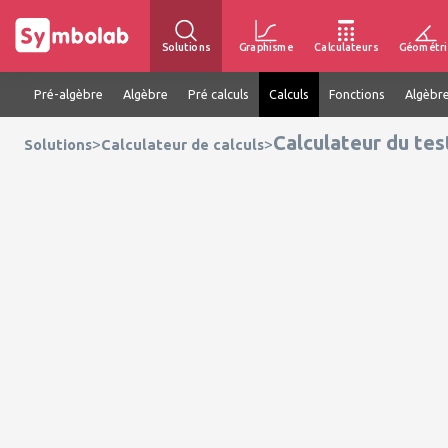
Solutions
Graphisme
Calculateurs
Géométri
Pré-algèbre
Algèbre
Pré calculs
Calculs
Fonctions
Algèbre
Calculateur du tes
>
>
Solutions
Calculateur de calculs