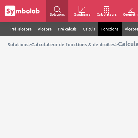
Solutions
Graphisme
Calculateurs
Géométri
Pré-algèbre
Algèbre
Pré calculs
Calculs
Fonctions
Algèbre
Calcula
>
>
Solutions
Calculateur de fonctions & de droites