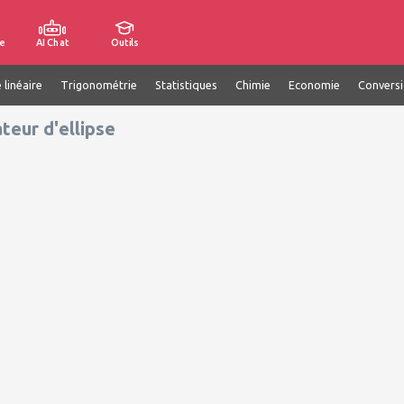
e
AI Chat
Outils
 linéaire
Trigonométrie
Statistiques
Chimie
Economie
Convers
teur d'ellipse