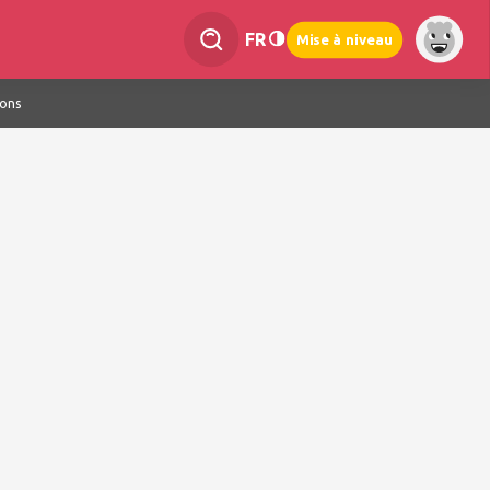
FR
Mise à niveau
ions