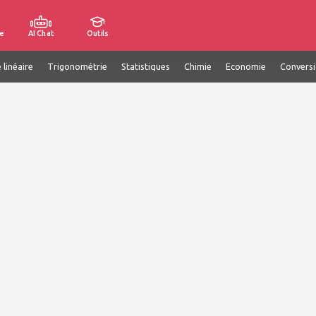
e
AI Chat
Outils
 linéaire
Trigonométrie
Statistiques
Chimie
Economie
Convers