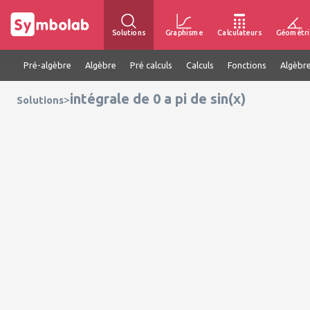
Solutions
Graphisme
Calculateurs
Géométri
Pré-algèbre
Algèbre
Pré calculs
Calculs
Fonctions
Algèbre
intégrale de 0 a pi de sin(x)
>
Solutions