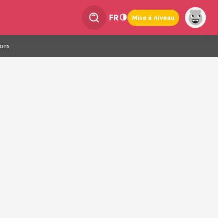
FR
Mise à niveau
ions