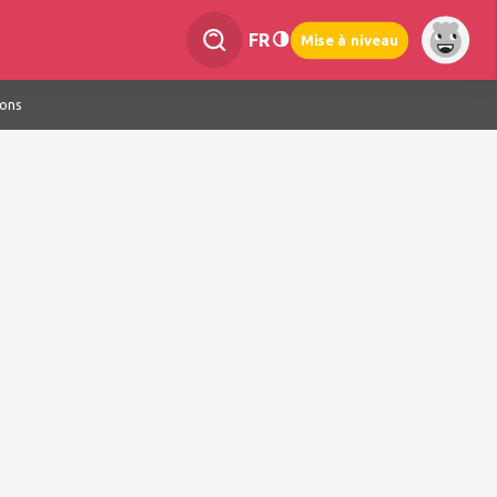
FR
Mise à niveau
ions