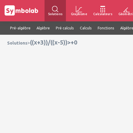
Solutions
Graphisme
Calculateurs
Géométri
Pré-algèbre
Algèbre
Pré calculs
Calculs
Fonctions
Algèbre
((x+3))/((x-5))>+0
>
Solutions