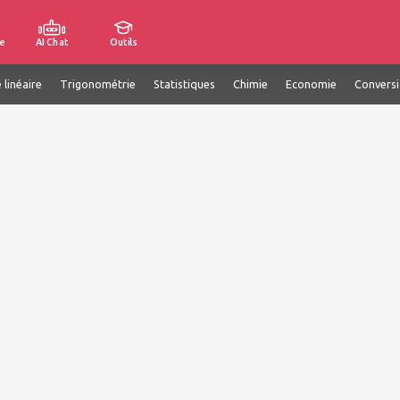
e
AI Chat
Outils
 linéaire
Trigonométrie
Statistiques
Chimie
Economie
Convers