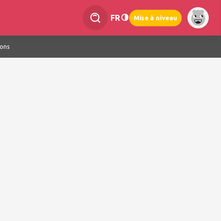
FR
Mise à niveau
ions