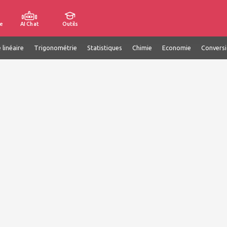
e
AI Chat
Outils
 linéaire
Trigonométrie
Statistiques
Chimie
Economie
Convers