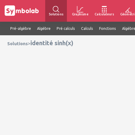
Solutions
Graphisme
Calculateurs
Géométri
Pré-algèbre
Algèbre
Pré calculs
Calculs
Fonctions
Algèbre
identité sinh(x)
>
Solutions