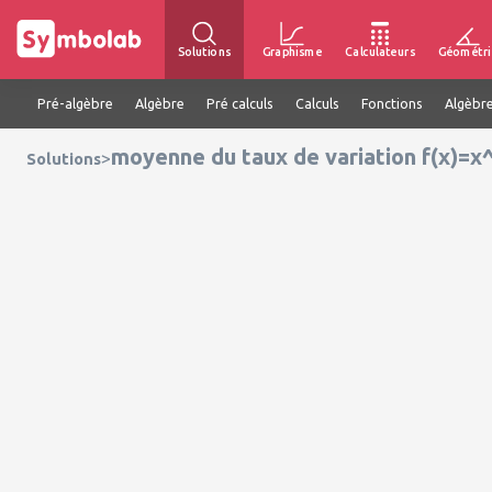
Solutions
Graphisme
Calculateurs
Géométri
Pré-algèbre
Algèbre
Pré calculs
Calculs
Fonctions
Algèbre
moyenne du taux de variation f(x)=x^
>
Solutions