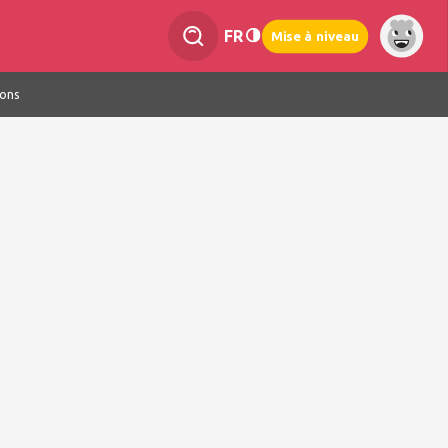
FR
Mise à niveau
ions