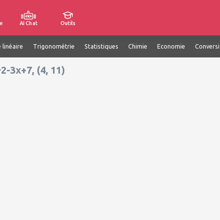
e
AI Chat
Outils
 linéaire
Trigonométrie
Statistiques
Chimie
Economie
Convers
2-3x+7, (4, 11)