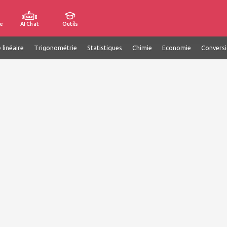
e
AI Chat
Outils
 linéaire
Trigonométrie
Statistiques
Chimie
Economie
Convers