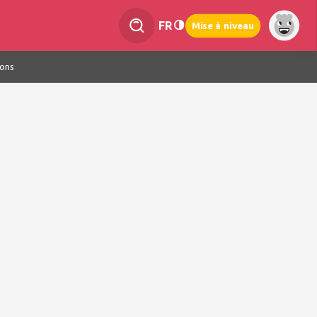
FR
Mise à niveau
ions