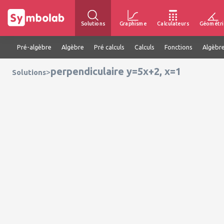
Solutions
Graphisme
Calculateurs
Géométri
Pré-algèbre
Algèbre
Pré calculs
Calculs
Fonctions
Algèbre
perpendiculaire y=5x+2, x=1
>
Solutions