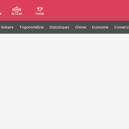
e
AI Chat
Outils
 linéaire
Trigonométrie
Statistiques
Chimie
Economie
Convers