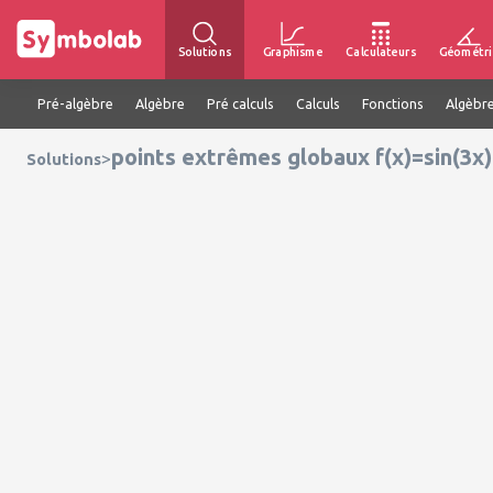
Solutions
Graphisme
Calculateurs
Géométri
Pré-algèbre
Algèbre
Pré calculs
Calculs
Fonctions
Algèbre
points extrêmes globaux f(x)=sin(3x)
>
Solutions