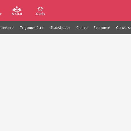
e
AI Chat
Outils
 linéaire
Trigonométrie
Statistiques
Chimie
Economie
Convers