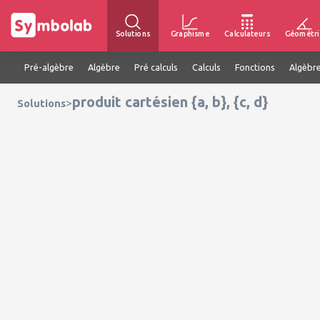
Solutions
Graphisme
Calculateurs
Géométri
Pré-algèbre
Algèbre
Pré calculs
Calculs
Fonctions
Algèbre
produit cartésien {a, b}, {c, d}
>
Solutions