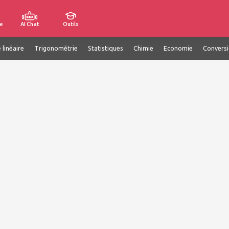
e
AI Chat
Outils
 linéaire
Trigonométrie
Statistiques
Chimie
Economie
Convers