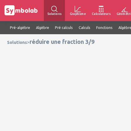
Solutions
Graphisme
Calculateurs
Géométri
Pré-algèbre
Algèbre
Pré calculs
Calculs
Fonctions
Algèbre
réduire une fraction 3/9
>
Solutions