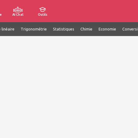
e
AI Chat
Outils
 linéaire
Trigonométrie
Statistiques
Chimie
Economie
Convers