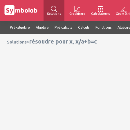
Solutions
Graphisme
Calculateurs
Géométri
Pré-algèbre
Algèbre
Pré calculs
Calculs
Fonctions
Algèbre
résoudre pour x, x/a+b=c
>
Solutions