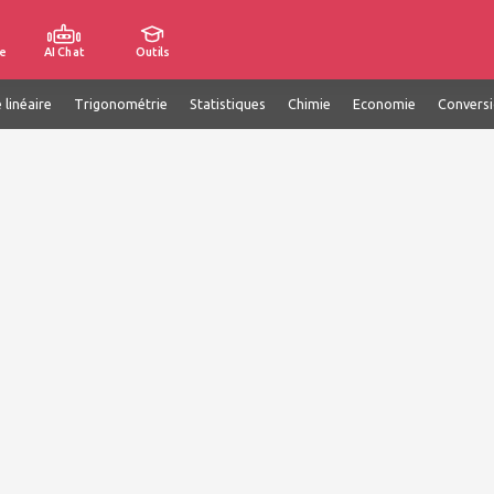
e
AI Chat
Outils
 linéaire
Trigonométrie
Statistiques
Chimie
Economie
Convers