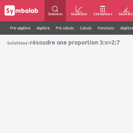
Solutions
Graphisme
Calculateurs
Géométri
Pré-algèbre
Algèbre
Pré calculs
Calculs
Fonctions
Algèbre
résoudre une proportion 3:x=2:7
>
Solutions