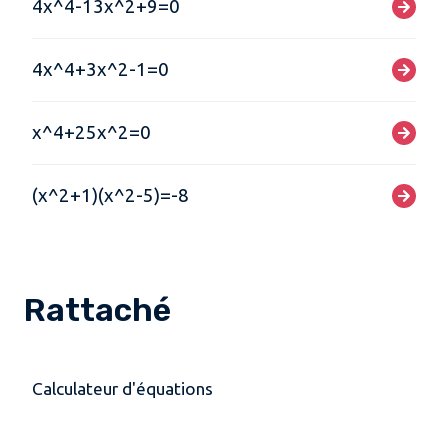
4x^4-13x^2+9=0
4x^4+3x^2-1=0
x^4+25x^2=0
(x^2+1)(x^2-5)=-8
Rattaché
Calculateur d'équations