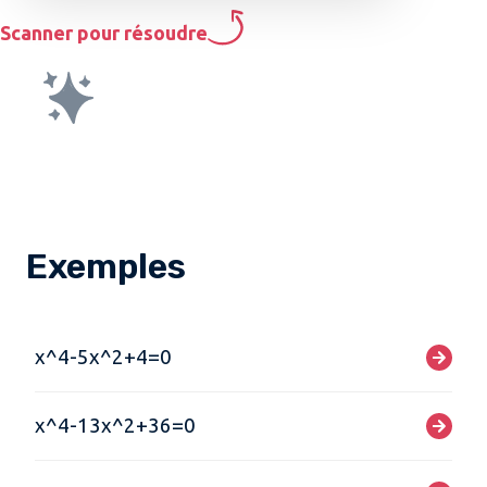
Scanner pour résoudre
Exemples
x^4-5x^2+4=0
x^4-13x^2+36=0