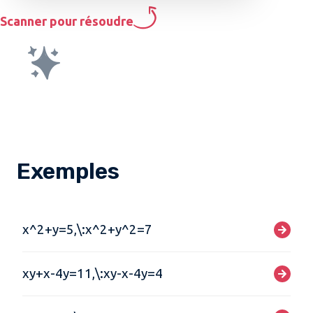
Scanner pour résoudre
Exemples
x^2+y=5,\:x^2+y^2=7
xy+x-4y=11,\:xy-x-4y=4