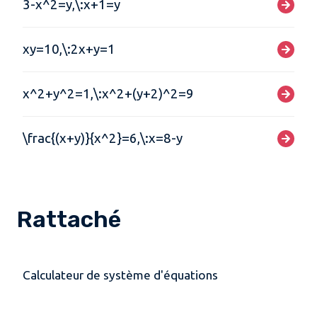
3-x^2=y,\:x+1=y
xy=10,\:2x+y=1
x^2+y^2=1,\:x^2+(y+2)^2=9
\frac{(x+y)}{x^2}=6,\:x=8-y
Rattaché
Calculateur de système d'équations