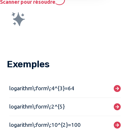
Scanner pour résoudre
Exemples
logarithm\:form\:4^{3}=64
logarithm\:form\:2^{5}
logarithm\:form\:10^{2}=100