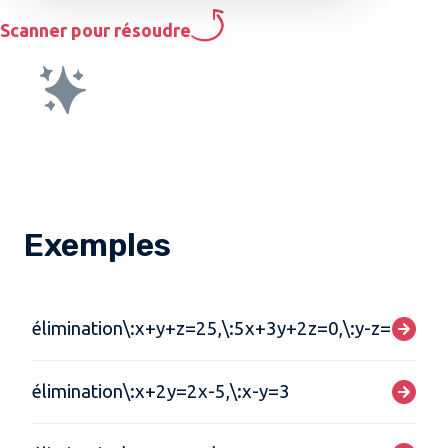
Scanner pour résoudre
Exemples
élimination\:x+y+z=25,\:5x+3y+2z=0,\:y-z=6
élimination\:x+2y=2x-5,\:x-y=3