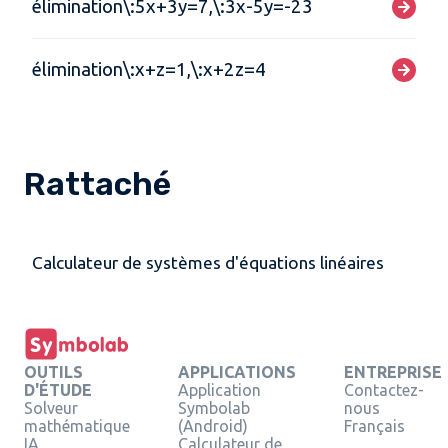
élimination\:5x+3y=7,\:3x-5y=-23
élimination\:x+z=1,\:x+2z=4
Rattaché
Calculateur de systèmes d'équations linéaires
OUTILS
APPLICATIONS
ENTREPRISE
D'ÉTUDE
Application
Contactez-
Solveur
Symbolab
nous
mathématique
(Android)
Français
IA
Calculateur de