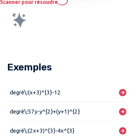
Scanner pour résoudre
Exemples
degré\:(x+3)^{3}-12
degré\:57y-y^{2}+(y+1)^{2}
degré\:(2x+3)^{3}-4x^{3}